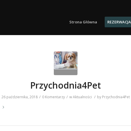
Strona Główna
REZERWACJA
Przychodnia4Pet
/
/
/
26 października, 2018
0 Komentarzy
w
Aktualności
by
Przychodnia4Pet
e