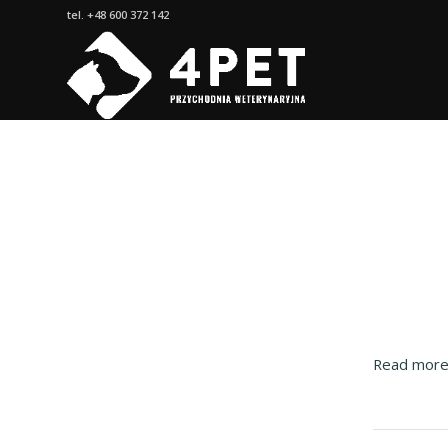
tel. +48 600 372 142
Read mor